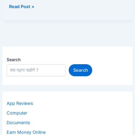
क्या
Read Post »
करना
चाहिए?
Search
Search
App Reviews
Computer
Documents
Earn Money Online