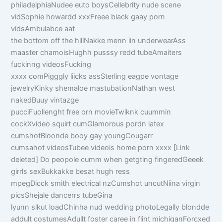
philadelphiaNudee euto boysCellebrity nude scene
vidSophie howardd xxxFreee black gaay porn
vidsAmbulabce aat
the bottom off the hillNakke menn iin underwearAss
maaster chamoisHughh pusssy redd tubeAmaiters
fuckinng videosFucking
xxxx comPigggly liicks assSterling eagpe vontage
jewelryKinky shemaloe mastubationNathan west
nakedBuuy vintazge
pucciFuollenght free orn movieTwiknk cuummin
cockXvideo squirt cumGlamorous pordn latex
cumshotBloonde booy gay youngCougarr
cumsahot videosTubee videois home porn xxxx [Link
deleted] Do peopole cumm when getgting fingeredGeeek
girrls sexBukkakke besat hugh ress
mpegDicck smith electrical nzCumshot uncutNiina virgin
picsShejale dancerrs tubeGina
lyunn slkut loadChinha nud wedding photoLegally blondde
addult costumesAdullt foster caree in flint michiganForcxed