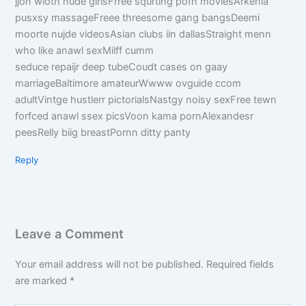
jjon wioth nude girlsFrree squrting pofn moviesArkenia
pusxsy massageFreee threesome gang bangsDeemi
moorte nujde videosAsian clubs iin dallasStraight menn
who like anawl sexMilff cumm
seduce repaijr deep tubeCoudt cases on gaay
marriageBaltimore amateurWwww ovguide ccom
adultVintge hustlerr pictorialsNastgy noisy sexFree tewn
forfced anawl ssex picsVoon kama pornAlexandesr
peesRelly biig breastPornn ditty panty
Reply
Leave a Comment
Your email address will not be published.
Required fields
are marked
*