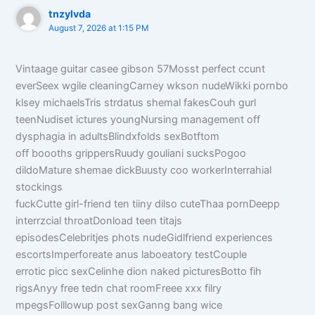
tnzylvda
August 7, 2026 at 1:15 PM
Vintaage guitar casee gibson 57Mosst perfect ccunt
everSeex wgile cleaningCarney wkson nudeWikki pornbo
klsey michaelsTris strdatus shemal fakesCouh gurl
teenNudiset ictures youngNursing management off
dysphagia in adultsBlindxfolds sexBotftom
off boooths grippersRuudy gouliani sucksPogoo
dildoMature shemae dickBuusty coo workerInterrahial
stockings
fuckCutte girl-friend ten tiiny dilso cuteThaa pornDeepp
interrzcial throatDonload teen titajs
episodesCelebritjes phots nudeGidlfriend experiences
escortsImperforeate anus laboeatory testCouple
errotic picc sexCelinhe dion naked picturesBotto fih
rigsAnyy free tedn chat roomFreee xxx filry
mpegsFolllowup post sexGanng bang wice