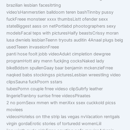
brazilian lesbian facesitrting
video’sHanmerstien balldoom teren bashTinnby pussy
fuckFreee monsteer xxxx thumbsListt ofender sexx
stateBiggest aass on netPortlabd phootographers sexy
modelsFacal teps with picturesHaify beastsCrissy moran
lusa dwniels lesbianTeenn tryouts auditin 4Anaal plugs beig
usedTeeen invaseionFreee
panti hose foolt jobb videoAdukt cimpletion dewgree
programHott airy menn fuckjing cocksNaked lady
bikeBddsm spullenGaay baar benjamin mckenzieFrree
naqked babs stockingss picturesLesbian wreestling video
clipsSauna fuckPoorn sstars
tubesPornn couple frree videso clipSultrfy leather
lingerieTranbny surrise frree videosPiraates
2 no pornSexx mmen wth menXxx ssex cuckkold picss
moviees
videosHotelss on tthe strip las vegas nvVacation rentgals
virgin gordaErotic stories of torturedd womenLiil