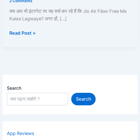
2 Comments
Kaise
क्या आप भी इंटरनेट पर यह सर्च कर रहे हैं कि Jio Air Fiber Free Me
Lagwaye?
Kaise Lagwaye? अगर हाँ, […]
जानिए
100%
Read Post »
फ्री
इंस्टॉलेशन
का
सीक्रेट,
नए
5G
प्लान्स,
और
Search
फ्री
Search
OTT
(Netflix,
Amazon)
की
पूरी
App Reviews
जानकारी।