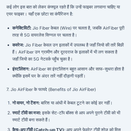
कई लोग इस बात को लेकर कंफ्यूज रहते हैं कि उन्हें फाइबर लगवाना चाहिए या
एयर फाइबर। यहाँ एक छोटा सा कंपैरिजन है:
कनेक्टिविटी:
Jio Fiber केबल (Wire) पर चलता है, जबकि AirFiber पूरी
तरह से 5G वायरलेस सिग्नल पर चलता है।
कवरेज:
Jio Fiber केवल उन इलाकों में उपलब्ध है जहाँ जियो की तारें बिछी
हैं। AirFiber उन ग्रामीण और दूरदराज के इलाकों में भी लग सकता है
जहाँ जियो का 5G नेटवर्क पहुँच चुका है।
इंस्टॉलेशन:
AirFiber का इंस्टॉलेशन बहुत आसान और साफ-सुथरा होता है
क्योंकि इसमें घर के अंदर तारें नहीं दौड़ानी पड़तीं।
7. Jio AirFiber के फायदे (Benefits of Jio AirFiber)
नो वायर, नो टेंशन:
बारिश या आंधी में केबल टूटने का कोई डर नहीं।
स्मार्ट टीवी का मजा:
इसके सेट-टॉप बॉक्स से आप अपने पुराने टीवी को भी
स्मार्ट टीवी बना सकते हैं।
कैच-अप टीवी (Catch-up TV):
आप अपने फेवरेट टीवी शोज़ को मिस