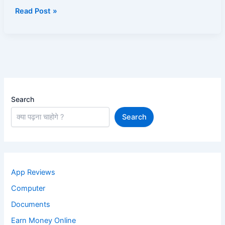
क्या
Read Post »
करना
चाहिए?
Search
Search
App Reviews
Computer
Documents
Earn Money Online