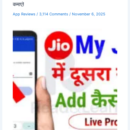
कमाएं!
App Reviews
/
3,114 Comments
/
November 6, 2025