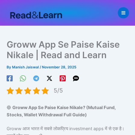
Skip
to
content
Groww App Se Paise Kaise
Nikale | Read and Learn
By
Manish Jaiswal
/
November 28, 2025
5/5
🔵
Groww App Se Paise Kaise Nikale? (Mutual Fund,
Stocks, Wallet Withdrawal Full Guide)
Groww आज भारत में सबसे लोकप्रिय investment apps में से एक है।