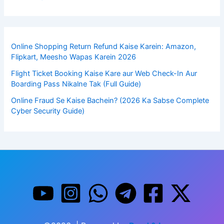
Online Shopping Return Refund Kaise Karein: Amazon,
Flipkart, Meesho Wapas Karein 2026
Flight Ticket Booking Kaise Kare aur Web Check-In Aur
Boarding Pass Nikalne Tak (Full Guide)
Online Fraud Se Kaise Bachein? (2026 Ka Sabse Complete
Cyber Security Guide)