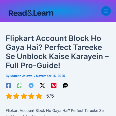
Skip
to
content
Flipkart Account Block Ho
Gaya Hai? Perfect Tareeke
Se Unblock Kaise Karayein –
Full Pro-Guide!
By
Manish Jaiswal
/
November 15, 2025
5/5
Flipkart Account Block Ho Gaya Hai? Perfect Tareeke Se