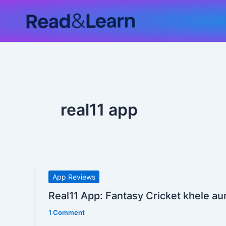
Skip
to
content
real11 app
Real11
App Reviews
App:
Real11 App: Fantasy Cricket khele a
Fantasy
1 Comment
Cricket