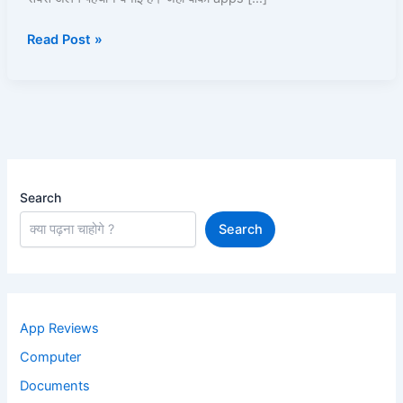
Meesho
Read Post »
Se
Paise
Kaise
Kamaye?
Search
Search
App Reviews
Computer
Documents