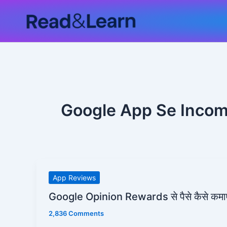
Skip
to
content
Google App Se Inco
Google
App Reviews
Opinion
Google Opinion Rewards से पैसे कैसे कमाए
Rewards
2,836 Comments
से