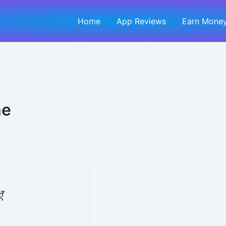
Home
App Reviews
Earn Money
me
ँ