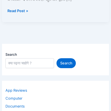
दोबारा
Read Post »
Use!
Search
Search
App Reviews
Computer
Documents