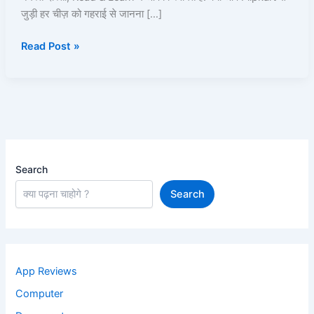
जुड़ी हर चीज़ को गहराई से जानना […]
Return,
Refund,
Read Post »
Plus,
SuperCoins
और
EMI
की
A-
Z
जानकारी
Search
Search
App Reviews
Computer