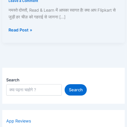
Leave a Comment
Guide:
नमस्ते दोस्तों, Read & Learn में आपका स्वागत है! क्या आप Flipkart से
Order,
जुड़ी हर चीज़ को गहराई से जानना […]
Return,
Refund,
Read Post »
Plus,
SuperCoins
और
EMI
की
A-
Z
जानकारी
Search
Search
App Reviews