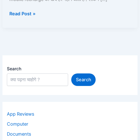
8
Read Post »
Best
तरीके
|
Read
and
Learn
Search
Search
App Reviews
Computer
Documents