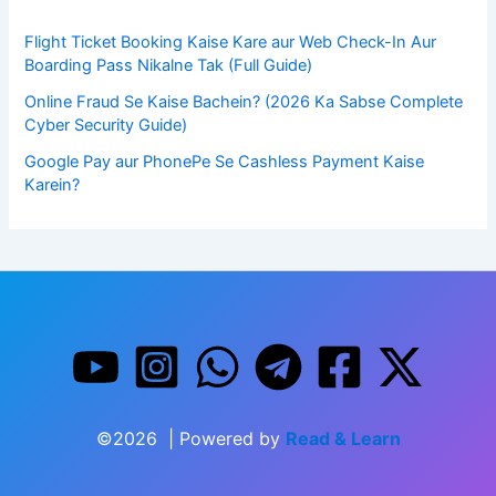
Flight Ticket Booking Kaise Kare aur Web Check-In Aur
Boarding Pass Nikalne Tak (Full Guide)
Online Fraud Se Kaise Bachein? (2026 Ka Sabse Complete
Cyber Security Guide)
Google Pay aur PhonePe Se Cashless Payment Kaise
Karein?
©2026 | Powered by
Read & Learn