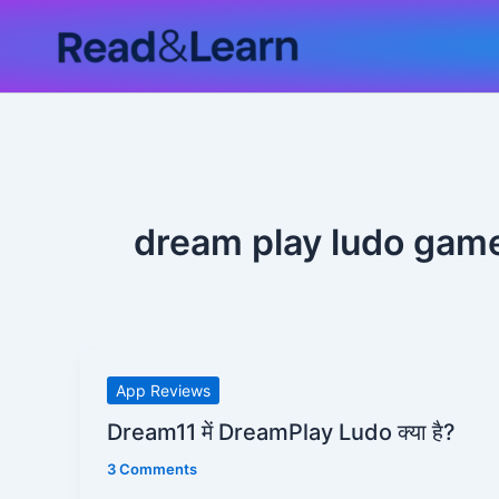
Skip
to
content
dream play ludo gam
Dream11
App Reviews
में
Dream11 में DreamPlay Ludo क्या है?
DreamPlay
3 Comments
Ludo